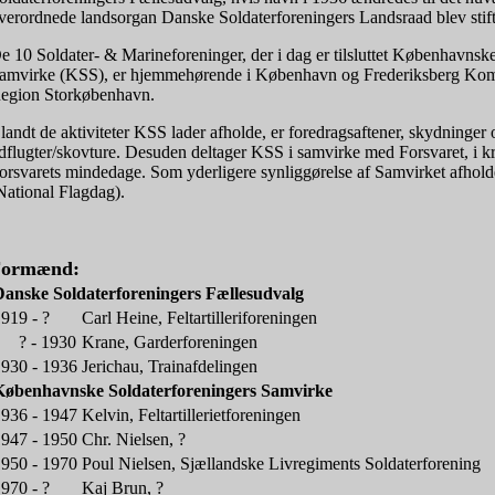
verordnede landsorgan Danske Soldaterforeningers Landsraad blev stift
e 10 Soldater- & Marineforeninger, der i dag er tilsluttet Københavnsk
amvirke (KSS), er hjemmehørende i København og Frederiksberg Ko
egion Storkøbenhavn.
landt de aktiviteter KSS lader afholde, er foredragsaftener, skydninger 
dflugter/skovture. Desuden deltager KSS i samvirke med Forsvaret, i k
orsvarets mindedage. Som yderligere synliggørelse af Samvirket afhold
National Flagdag).
Formænd:
Danske Soldaterforeningers Fællesudvalg
919 - ?
Carl Heine, Feltartilleriforeningen
? - 1930
Krane, Garderforeningen
930 - 1936
Jerichau, Trainafdelingen
Københavnske Soldaterforeningers Samvirke
936 - 1947
Kelvin, Feltartillerietforeningen
947 - 1950
Chr. Nielsen, ?
950 - 1970
Poul Nielsen, Sjællandske Livregiments Soldaterforening
970 - ?
Kaj Brun, ?