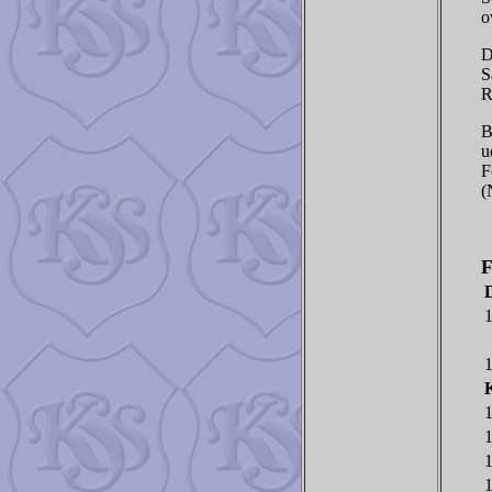
o
D
S
R
B
u
F
(
1
1
1
1
1
1