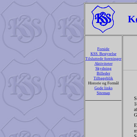
K
Forside
KSS. Bestyrelse
Tilsluttede foreninger
Aktiviteter
Skydning
Billeder
Tilbageblik
Historie og Formål
Gode links
Sitemap
S
1
a
G
E
m
S