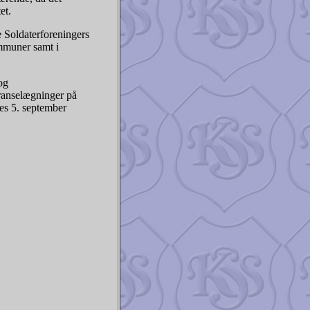
et.
e Soldaterforeningers
mmuner samt i
og
ranselægninger på
es 5. september