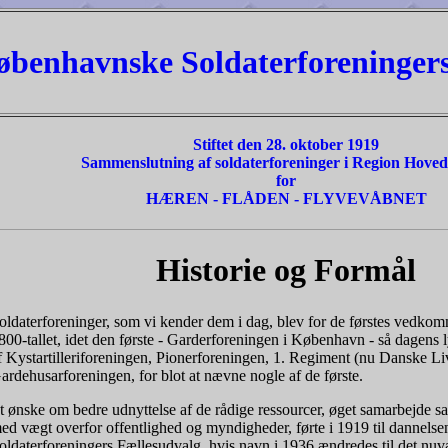
øbenhavnske Soldaterforeninger
Stiftet den 28. oktober 1919
Sammenslutning af soldaterforeninger i Region Hove
for
HÆREN - FLÅDEN - FLYVEVÅBNET
Historie og Formål
oldaterforeninger, som vi kender dem i dag, blev for de førstes vedkomme
800-tallet, idet den første - Garderforeningen i København - så dagens ly
f Kystartilleriforeningen, Pionerforeningen, 1. Regiment (nu Danske L
ardehusarforeningen, for blot at nævne nogle af de første.
t ønske om bedre udnyttelse af de rådige ressourcer, øget samarbejde s
ed vægt overfor offentlighed og myndigheder, førte i 1919 til dannels
oldaterforeningers Fællesudvalg, hvis navn i 1936 ændredes til det nuv