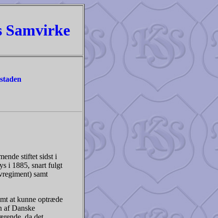
s Samvirke
dstaden
nde stiftet sidst i
s i 1885, snart fulgt
ivregiment) samt
amt at kunne optræde
en af Danske
ærende, da det