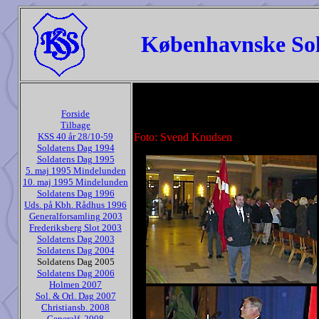
Københavnske Sol
Forside
Tilbage
KSS 40 år 28/10-59
Foto: Svend Knudsen
Soldatens Dag 1994
Soldatens Dag 1995
5. maj 1995 Mindelunden
10. maj 1995 Mindelunden
Soldatens Dag 1996
Uds. på Kbh. Rådhus 1996
Generalforsamling 2003
Frederiksberg Slot 2003
Soldatens Dag 2003
Soldatens Dag 2004
Soldatens Dag 2005
Soldatens Dag 2006
Holmen 2007
Sol. & Orl. Dag 2007
Christiansb. 2008
Generalf. 2008