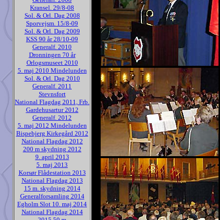
Kransel. 29/8-08
Sol. & Orl. Dag 2008
Sporvejsm. 15/8-09
Sol. & Orl. Dag 2009
KSS 90 år 28/10-09
Generalf. 2010
Dronningen 70 år
Orlogsmuseet 2010
5. maj 2010 Mindelunden
Sol. & Orl. Dag 2010
Generalf. 2011
Stevnsfort
National Flagdag 2011, Frb.
Gardehusartur 2012
Generalf. 2012
5. maj 2012 Mindelunden
Bispebjerg Kirkegård 2012
National Flagdag 2012
200 m skydning 2012
9. april 2013
5. maj 2013
Korsør Flådestation 2013
National Flagdag 2013
15 m. skydning 2014
Generalforsamling 2014
Egholm Slot 10. maj 2014
National Flagdag 2014
2015 50 m